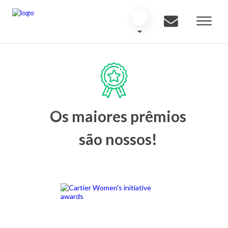
Os maiores prêmios
são nossos!