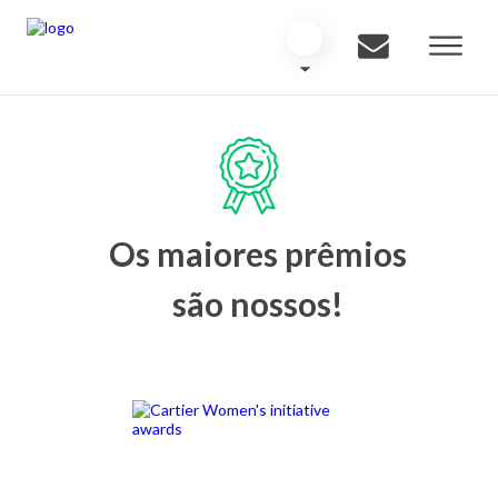
Os maiores prêmios
são nossos!