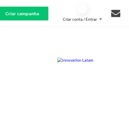
Criar campanha
Criar conta / Entrar