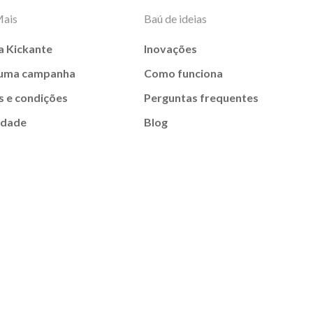
Mais
Baú de ideias
a Kickante
Inovações
 uma campanha
Como funciona
 e condições
Perguntas frequentes
idade
Blog