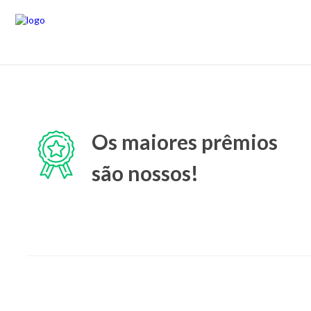
Os maiores prêmios
são nossos!