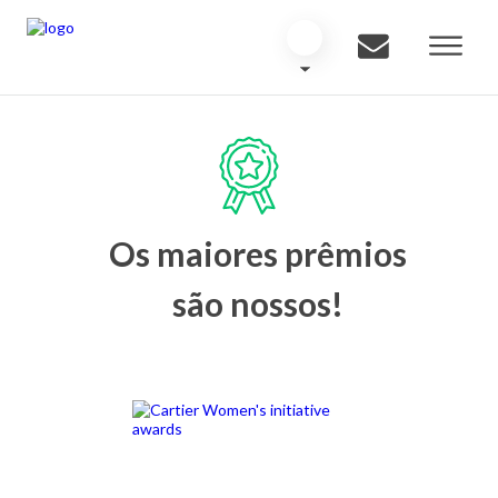
Os maiores prêmios
são nossos!