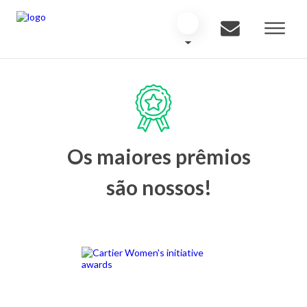
Os maiores prêmios
são nossos!