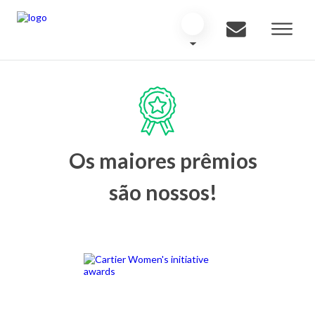
Os maiores prêmios
são nossos!