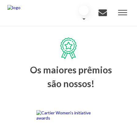
Os maiores prêmios
são nossos!