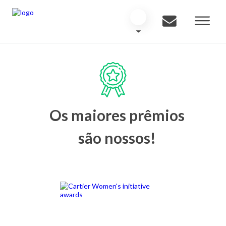
Os maiores prêmios
são nossos!