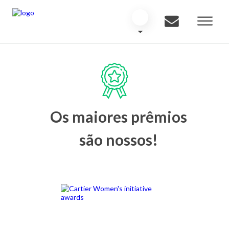
Os maiores prêmios
são nossos!