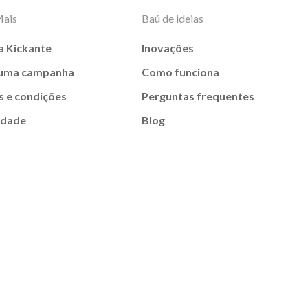
Mais
Baú de ideias
a Kickante
Inovações
 uma campanha
Como funciona
 e condições
Perguntas frequentes
idade
Blog