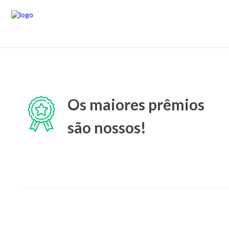
Os maiores prêmios
são nossos!