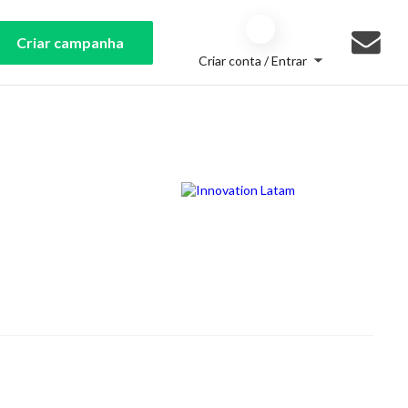
Criar campanha
Criar conta / Entrar