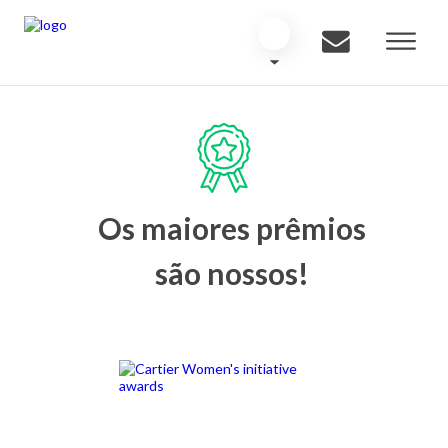
Os maiores prêmios
são nossos!