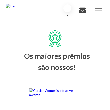
Os maiores prêmios
são nossos!