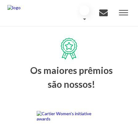
Os maiores prêmios
são nossos!