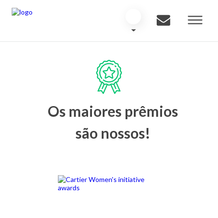
Os maiores prêmios
são nossos!