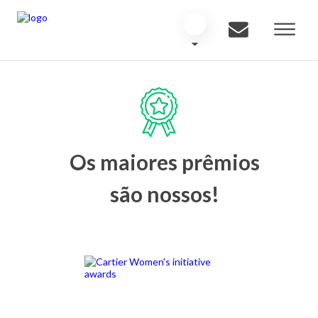
Os maiores prêmios
são nossos!