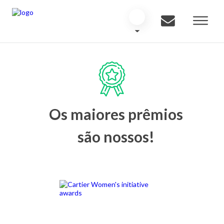
Os maiores prêmios
são nossos!