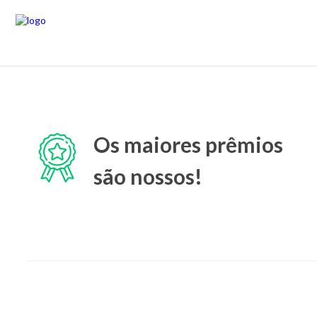
Os maiores prêmios
são nossos!