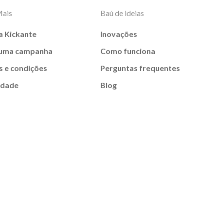
Mais
Baú de ideias
a Kickante
Inovações
 uma campanha
Como funciona
 e condições
Perguntas frequentes
idade
Blog