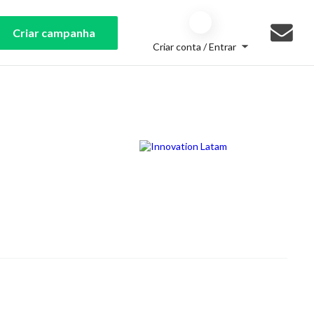
Criar campanha
Criar conta / Entrar