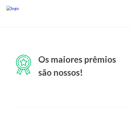
Os maiores prêmios
são nossos!