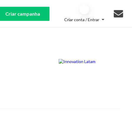
Criar campanha
Criar conta / Entrar