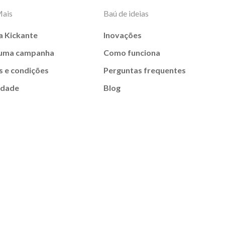
Mais
Baú de ideias
a Kickante
Inovações
 uma campanha
Como funciona
 e condições
Perguntas frequentes
idade
Blog