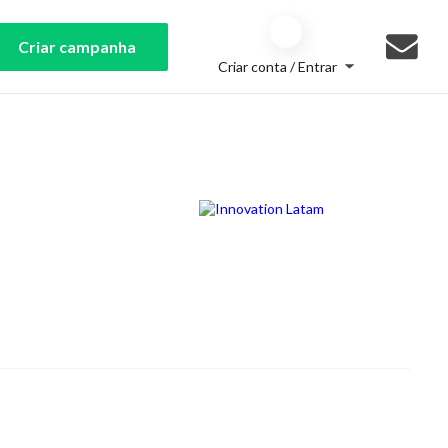
Criar campanha
Criar conta / Entrar