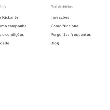
Mais
Baú de ideias
a Kickante
Inovações
 uma campanha
Como funciona
 e condições
Perguntas frequentes
idade
Blog