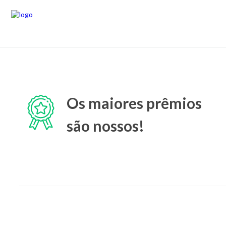
Os maiores prêmios
são nossos!