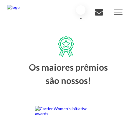
Os maiores prêmios
são nossos!