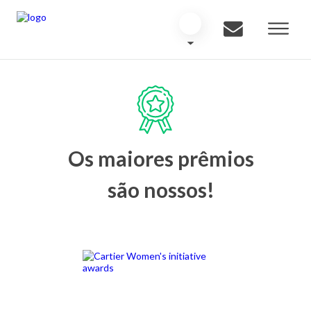
Os maiores prêmios
são nossos!