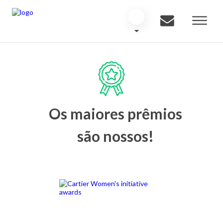
Os maiores prêmios
são nossos!