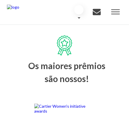
Os maiores prêmios
são nossos!