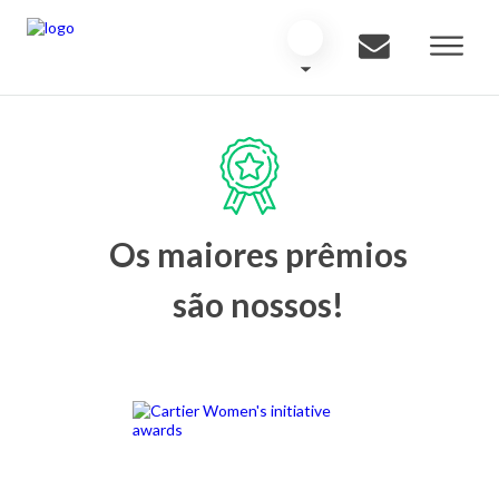
Os maiores prêmios
são nossos!