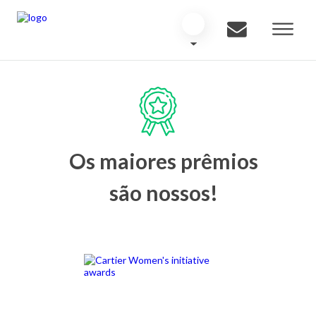
Os maiores prêmios
são nossos!