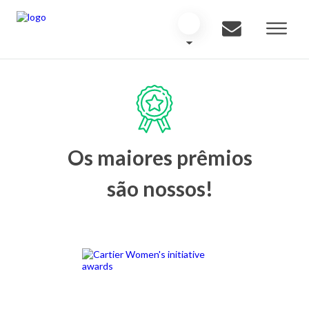
Os maiores prêmios
são nossos!