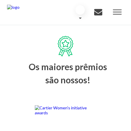
Os maiores prêmios
são nossos!