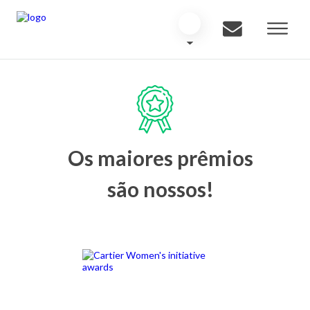
Os maiores prêmios
são nossos!