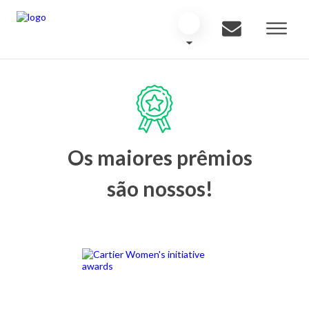
Os maiores prêmios
são nossos!