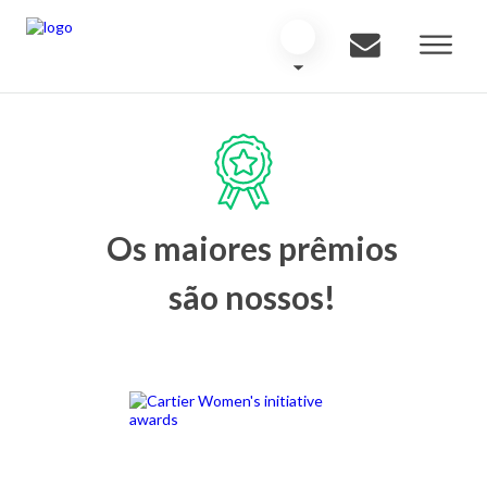
Os maiores prêmios
são nossos!