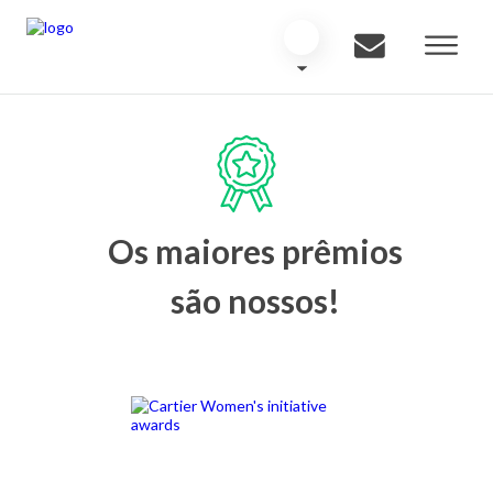
Os maiores prêmios
são nossos!