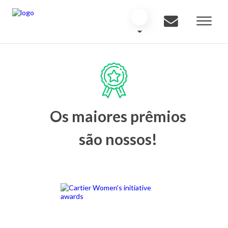
Os maiores prêmios
são nossos!