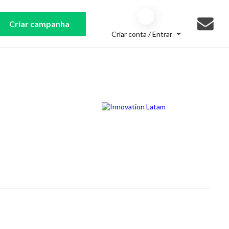
Criar campanha
Criar conta / Entrar