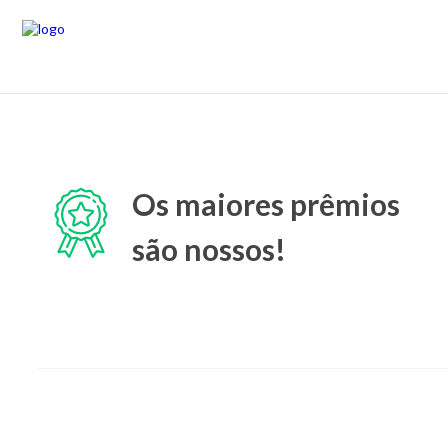
Os maiores prêmios
são nossos!