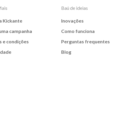
Mais
Baú de ideias
a Kickante
Inovações
 uma campanha
Como funciona
 e condições
Perguntas frequentes
idade
Blog