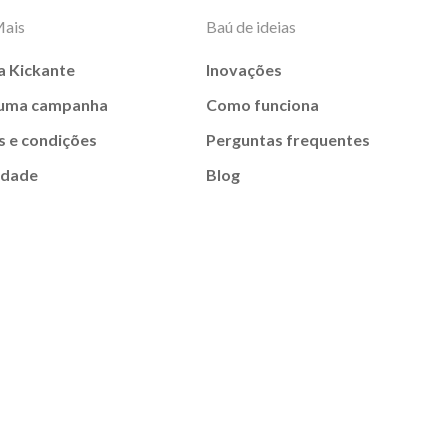
Mais
Baú de ideias
a Kickante
Inovações
 uma campanha
Como funciona
 e condições
Perguntas frequentes
idade
Blog