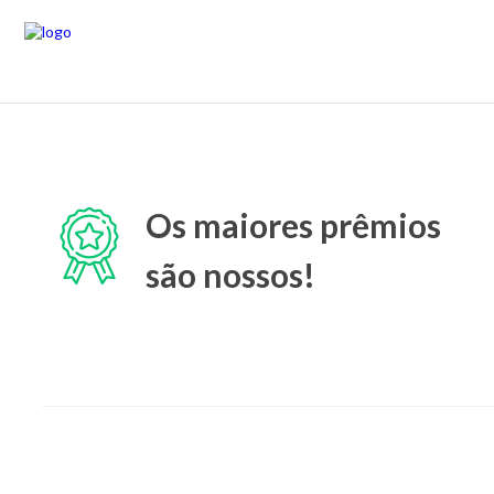
Os maiores prêmios
são nossos!