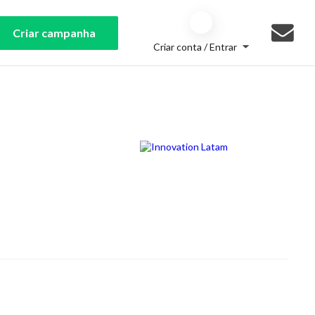
Criar campanha
Criar conta / Entrar