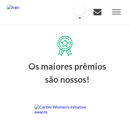
Os maiores prêmios
são nossos!