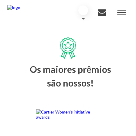
Os maiores prêmios
são nossos!