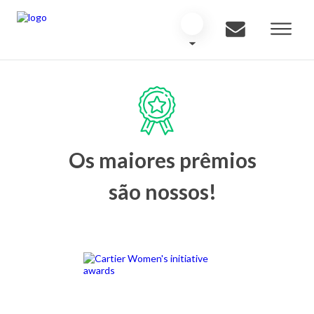
Os maiores prêmios
são nossos!