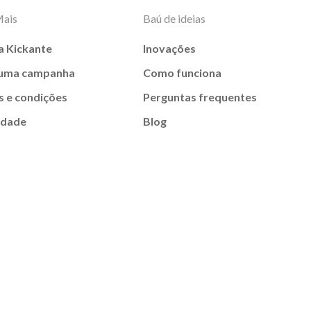
Mais
Baú de ideias
a Kickante
Inovações
 uma campanha
Como funciona
 e condições
Perguntas frequentes
idade
Blog