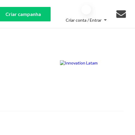
Criar campanha
Criar conta / Entrar