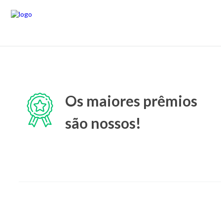
Os maiores prêmios
são nossos!