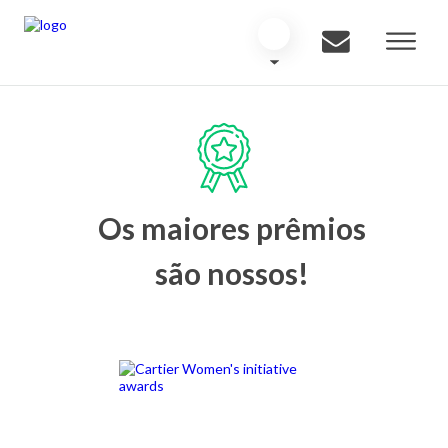
Os maiores prêmios
são nossos!