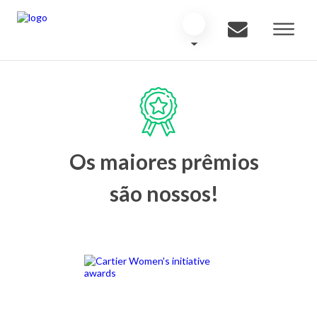
Os maiores prêmios
são nossos!