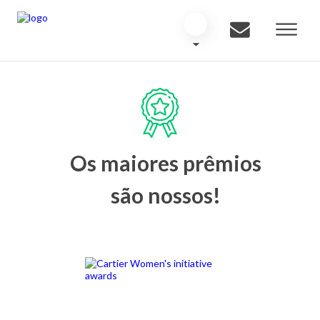
Os maiores prêmios
são nossos!