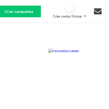
Criar campanha
Criar conta / Entrar