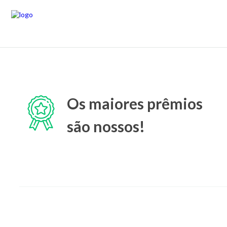
Os maiores prêmios
são nossos!