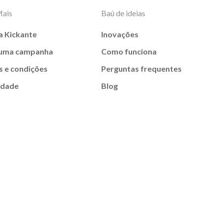
Mais
Baú de ideias
a Kickante
Inovações
 uma campanha
Como funciona
 e condições
Perguntas frequentes
idade
Blog