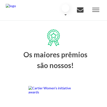
Os maiores prêmios
são nossos!