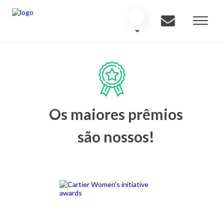
Os maiores prêmios
são nossos!