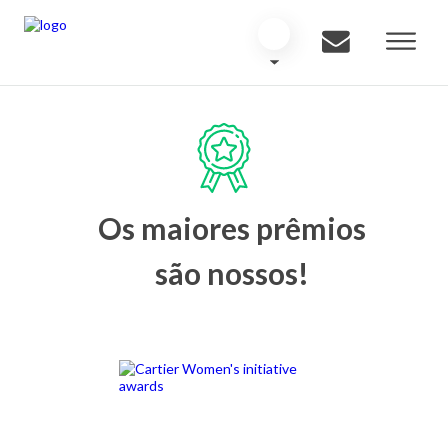
Os maiores prêmios
são nossos!