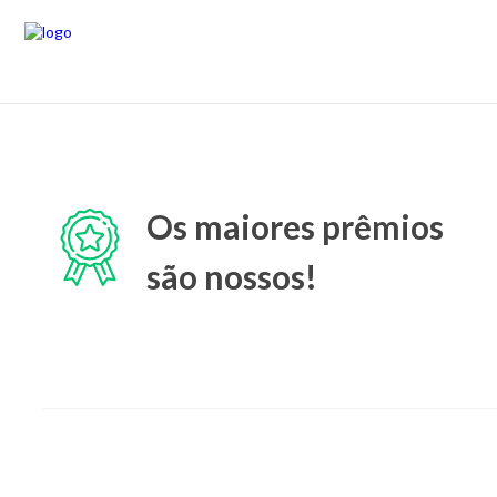
Os maiores prêmios
são nossos!