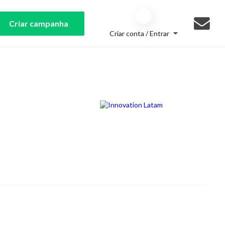
Criar campanha
Criar conta / Entrar