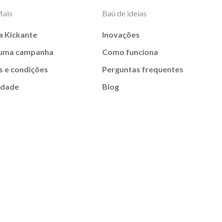
Mais
Baú de ideias
a Kickante
Inovações
 uma campanha
Como funciona
 e condições
Perguntas frequentes
idade
Blog