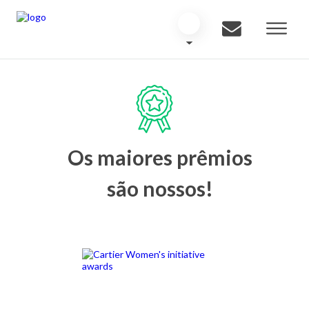
Os maiores prêmios
são nossos!