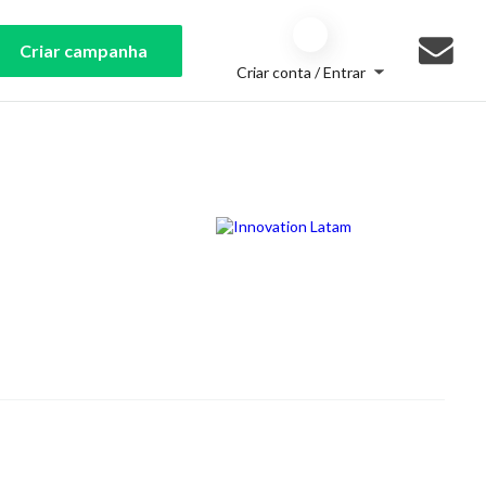
Criar campanha
Criar conta / Entrar