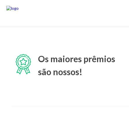
Os maiores prêmios
são nossos!