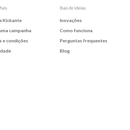
Mais
Baú de ideias
a Kickante
Inovações
 uma campanha
Como funciona
 e condições
Perguntas frequentes
idade
Blog