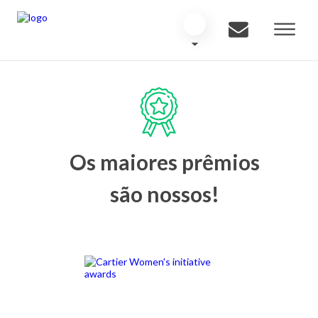
Os maiores prêmios
são nossos!