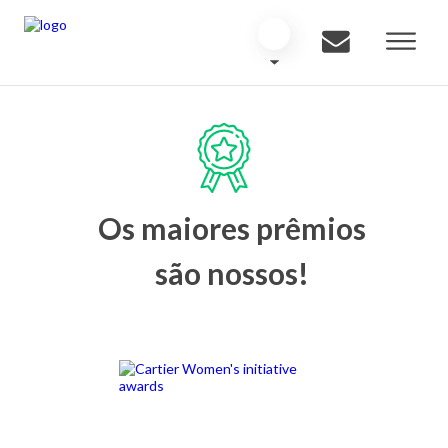
Os maiores prêmios
são nossos!